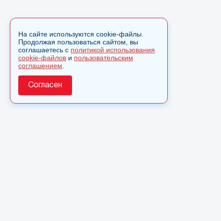
На сайте используются cookie-файлы.
Продолжая пользоваться сайтом, вы
соглашаетесь с
политикой использования
cookie-файлов
и
пользовательским
соглашением
.
Согласен
О сайте
© 2025 Сетевое издание «Monavista» зарегистрировано в
Федеральной службе по надзору в сфере связи,
информационных технологий и массовых коммуникаций